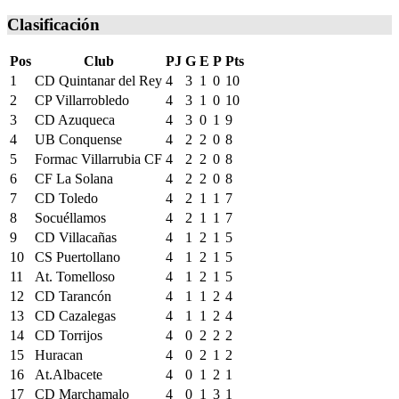
Clasificación
Pos
Club
PJ
G
E
P
Pts
1
CD Quintanar del Rey
4
3
1
0
10
2
CP Villarrobledo
4
3
1
0
10
3
CD Azuqueca
4
3
0
1
9
4
UB Conquense
4
2
2
0
8
5
Formac Villarrubia CF
4
2
2
0
8
6
CF La Solana
4
2
2
0
8
7
CD Toledo
4
2
1
1
7
8
Socuéllamos
4
2
1
1
7
9
CD Villacañas
4
1
2
1
5
10
CS Puertollano
4
1
2
1
5
11
At. Tomelloso
4
1
2
1
5
12
CD Tarancón
4
1
1
2
4
13
CD Cazalegas
4
1
1
2
4
14
CD Torrijos
4
0
2
2
2
15
Huracan
4
0
2
1
2
16
At.Albacete
4
0
1
2
1
17
CD Marchamalo
4
0
1
3
1