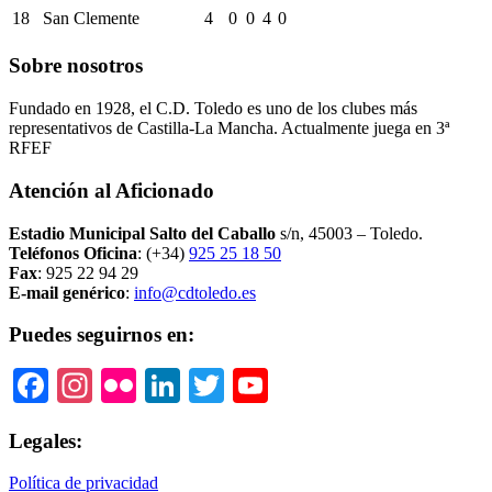
18
San Clemente
4
0
0
4
0
Sobre nosotros
Fundado en 1928, el C.D. Toledo es uno de los clubes más
representativos de Castilla-La Mancha. Actualmente juega en 3ª
RFEF
Atención al Aficionado
Estadio Municipal Salto del Caballo
s/n, 45003 – Toledo.
Teléfonos Oficina
: (+34)
925 25 18 50
Fax
: 925 22 94 29
E-mail genérico
:
info@cdtoledo.es
Puedes seguirnos en:
Facebook
Instagram
Flickr
LinkedIn
Twitter
YouTube
Legales:
Política de privacidad